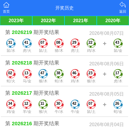
开奖历史
首页
返回
2023年
2022年
2021年
2020年
第
2026219
期开奖结果
2026年08月07日
+
31
41
07
08
29
22
43
鼠/水
虎/火
鼠/土
猪/木
虎/土
鸡/水
鼠/金
第
2026218
期开奖结果
2026年08月06日
+
02
13
47
38
46
23
17
蛇/火
马/金
猴/木
蛇/木
鸡/木
猴/水
虎/木
第
2026217
期开奖结果
2026年08月05日
+
34
12
11
30
42
07
26
鸡/金
羊/金
猴/火
牛/水
牛/金
鼠/土
蛇/金
第
2026216
期开奖结果
2026年08月04日