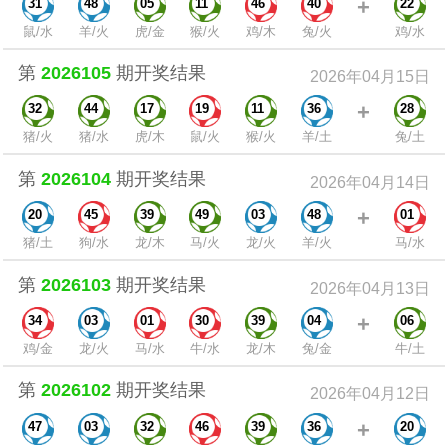
+
31
48
05
11
46
40
22
鼠/水
羊/火
虎/金
猴/火
鸡/木
兔/火
鸡/水
第
2026105
期开奖结果
2026年04月15日
+
32
44
17
19
11
36
28
猪/火
猪/水
虎/木
鼠/火
猴/火
羊/土
兔/土
第
2026104
期开奖结果
2026年04月14日
+
20
45
39
49
03
48
01
猪/土
狗/水
龙/木
马/火
龙/火
羊/火
马/水
第
2026103
期开奖结果
2026年04月13日
+
34
03
01
30
39
04
06
鸡/金
龙/火
马/水
牛/水
龙/木
兔/金
牛/土
第
2026102
期开奖结果
2026年04月12日
+
47
03
32
46
39
36
20