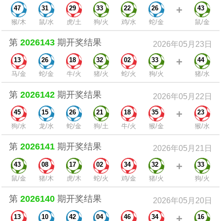
+
47
31
29
33
22
26
43
猴/木
鼠/水
虎/土
狗/火
鸡/水
蛇/金
鼠/金
第
2026143
期开奖结果
2026年05月23日
+
13
26
18
32
02
33
44
马/金
蛇/金
牛/火
猪/火
蛇/火
狗/火
猪/水
第
2026142
期开奖结果
2026年05月22日
+
45
15
26
21
18
35
23
狗/水
龙/水
蛇/金
狗/土
牛/火
猴/金
猴/水
第
2026141
期开奖结果
2026年05月21日
+
43
08
17
02
34
32
33
鼠/金
猪/木
虎/木
蛇/火
鸡/金
猪/火
狗/火
第
2026140
期开奖结果
2026年05月20日
+
13
10
42
04
46
34
16