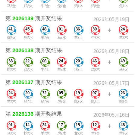
马/金
鸡/火
牛/金
兔/金
鸡/木
鸡/金
兔/木
第
2026139
期开奖结果
2026年05月19日
+
41
45
48
01
36
30
24
虎/火
狗/水
羊/火
马/水
羊/土
牛/水
羊/木
第
2026138
期开奖结果
2026年05月18日
+
38
22
06
24
20
46
49
蛇/木
鸡/水
牛/土
羊/木
猪/土
鸡/木
马/火
第
2026137
期开奖结果
2026年05月17日
+
24
20
32
05
19
07
26
羊/木
猪/土
猪/火
虎/金
鼠/火
鼠/土
蛇/金
第
2026136
期开奖结果
2026年05月16日
+
01
14
24
17
15
12
48
马/水
蛇/水
羊/木
虎/木
龙/水
羊/金
羊/火