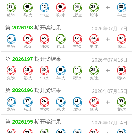
+
17
49
42
45
05
38
36
虎/木
马/火
牛/金
狗/水
虎/金
蛇/木
羊/土
第
2026198
期开奖结果
2026年07月17日
+
48
35
45
21
12
24
07
羊/火
猴/金
狗/水
狗/土
羊/金
羊/木
鼠/土
第
2026197
期开奖结果
2026年07月16日
+
40
19
30
48
44
28
08
兔/火
鼠/火
牛/水
羊/火
猪/水
兔/土
猪/木
第
2026196
期开奖结果
2026年07月15日
+
03
37
24
10
41
19
39
龙/火
马/土
羊/木
鸡/火
虎/火
鼠/火
龙/木
第
2026195
期开奖结果
2026年07月14日
46
23
39
04
09
19
25