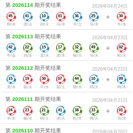
第
2026114
期开奖结果
2026年04月24日
+
45
41
10
01
36
25
30
狗/水
虎/火
鸡/火
马/水
羊/土
马/木
牛/水
第
2026113
期开奖结果
2026年04月23日
+
42
22
15
17
32
49
02
牛/金
鸡/水
龙/水
虎/木
猪/火
马/火
蛇/火
第
2026112
期开奖结果
2026年04月22日
+
15
19
30
07
44
10
09
龙/水
鼠/火
牛/水
鼠/土
猪/水
鸡/火
狗/木
第
2026111
期开奖结果
2026年04月21日
+
24
23
21
41
38
33
01
羊/木
猴/水
狗/土
虎/火
蛇/木
狗/火
马/水
第
2026110
期开奖结果
2026年04月20日