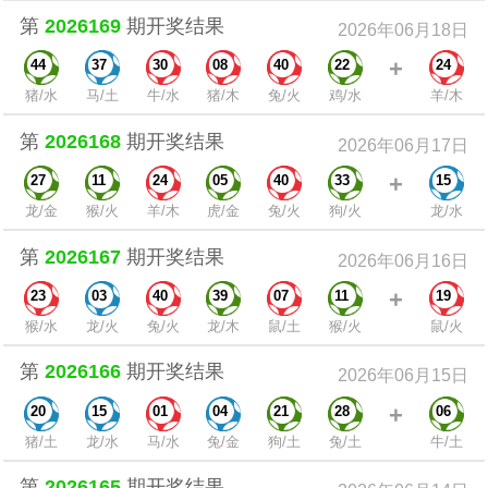
第
2026169
期开奖结果
2026年06月18日
+
44
37
30
08
40
22
24
猪/水
马/土
牛/水
猪/木
兔/火
鸡/水
羊/木
第
2026168
期开奖结果
2026年06月17日
+
27
11
24
05
40
33
15
龙/金
猴/火
羊/木
虎/金
兔/火
狗/火
龙/水
第
2026167
期开奖结果
2026年06月16日
+
23
03
40
39
07
11
19
猴/水
龙/火
兔/火
龙/木
鼠/土
猴/火
鼠/火
第
2026166
期开奖结果
2026年06月15日
+
20
15
01
04
21
28
06
猪/土
龙/水
马/水
兔/金
狗/土
兔/土
牛/土
第
2026165
期开奖结果