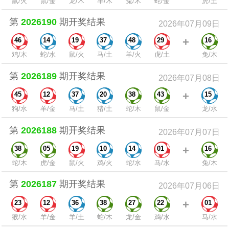
鼠/火
鼠/金
龙/木
羊/木
兔/木
蛇/金
虎/土
第
2026190
期开奖结果
2026年07月09日
+
46
14
19
37
48
29
16
鸡/木
蛇/水
鼠/火
马/土
羊/火
虎/土
兔/木
第
2026189
期开奖结果
2026年07月08日
+
45
12
37
20
38
43
15
狗/水
羊/金
马/土
猪/土
蛇/木
鼠/金
龙/水
第
2026188
期开奖结果
2026年07月07日
+
38
05
19
10
14
01
16
蛇/木
虎/金
鼠/火
鸡/火
蛇/水
马/水
兔/木
第
2026187
期开奖结果
2026年07月06日
+
23
12
36
38
27
22
01
猴/水
羊/金
羊/土
蛇/木
龙/金
鸡/水
马/水