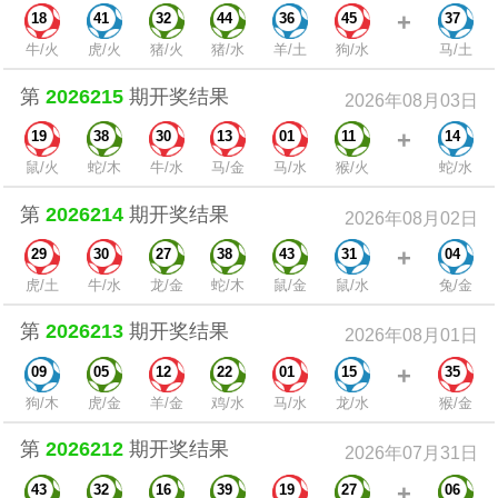
+
18
41
32
44
36
45
37
牛/火
虎/火
猪/火
猪/水
羊/土
狗/水
马/土
第
2026215
期开奖结果
2026年08月03日
+
19
38
30
13
01
11
14
鼠/火
蛇/木
牛/水
马/金
马/水
猴/火
蛇/水
第
2026214
期开奖结果
2026年08月02日
+
29
30
27
38
43
31
04
虎/土
牛/水
龙/金
蛇/木
鼠/金
鼠/水
兔/金
第
2026213
期开奖结果
2026年08月01日
+
09
05
12
22
01
15
35
狗/木
虎/金
羊/金
鸡/水
马/水
龙/水
猴/金
第
2026212
期开奖结果
2026年07月31日
+
43
32
16
39
19
27
06