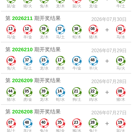
鼠/金
猪/火
兔/木
龙/木
鼠/火
龙/金
牛/土
第
2026211
期开奖结果
2026年07月30日
+
13
12
39
37
38
08
01
马/金
羊/金
龙/木
马/土
蛇/木
猪/木
马/水
第
2026210
期开奖结果
2026年07月29日
+
40
37
15
17
42
48
49
兔/火
马/土
龙/水
虎/木
牛/金
羊/火
马/火
第
2026209
期开奖结果
2026年07月28日
+
44
05
39
14
21
22
08
猪/水
虎/金
龙/木
蛇/水
狗/土
鸡/水
猪/木
第
2026208
期开奖结果
2026年07月27日
+
07
48
40
35
23
28
19
鼠/土
羊/火
兔/火
猴/金
猴/水
兔/土
鼠/火